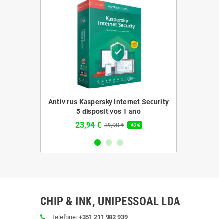
sky Plus 3
Antivírus Kaspersky Internet Security
Antivírus 
1 ano
5 dispositivos 1 ano
Dispo
23,94 €
62,64 
€
39,90 €
-43%
-40%
CHIP & INK, UNIPESSOAL LDA
Telefone:
+351 211 982 939