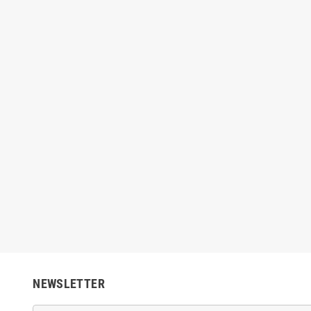
Kaspersky Plus 10
Antivírus Kaspersky Plus 3
Antivír
sitivos 1 Ano
Dispositivo 1 ano
€
39,84 €
109,90 €
69,90 €
-43%
-43%
NEWSLETTER