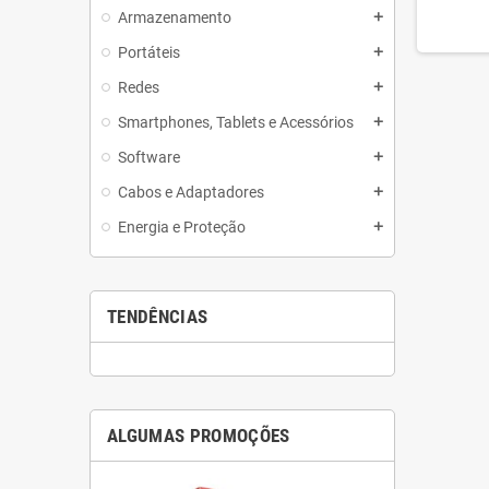
Armazenamento
add
Portáteis
add
Redes
add
Smartphones, Tablets e Acessórios
add
Software
add
Cabos e Adaptadores
add
Energia e Proteção
add
TENDÊNCIAS
ALGUMAS PROMOÇÕES