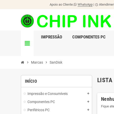
Apoio ao Cliente:
WhatsApp
|
Atendiment
schedule
IMPRESSÃO
COMPONENTES PC
view_headline
chevron_right
Marcas
chevron_right
SanDisk
LISTA
INÍCIO
Impressão e Consumíveis
add
Nenhu
Componentes PC
add
Fique at
Periféricos PC
add