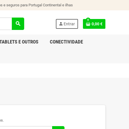
s e seguros para Portugal Continental e ilhas
0
search
person
Entrar
0,00 €
TABLETS E OUTROS
CONECTIVIDADE
os.