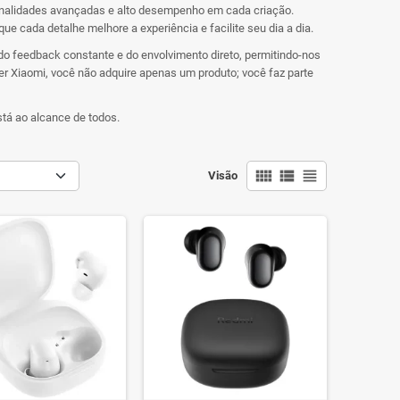
onalidades avançadas e alto desempenho em cada criação.
 cada detalhe melhore a experiência e facilite seu dia a dia.
do feedback constante e do envolvimento direto, permitindo-nos
r Xiaomi, você não adquire apenas um produto; você faz parte
stá ao alcance de todos.
view_comfy
view_list
view_headline
Visão