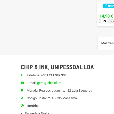
Últim
14,90 €
5%
0,
Mostrand
CHIP & INK, UNIPESSOAL LDA
Telefone:
+351 211 982 939
E-mail:
geral@chipink.pt
Morada: Rua dos Jasmins, n22 Loja Esquerda
Código Postal: 2745-796 Massamá
Horário:
Segunda a Sexta: