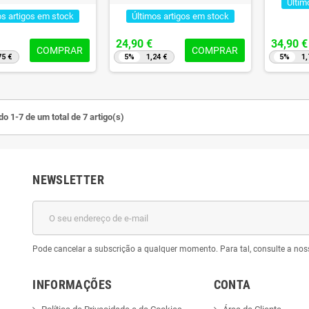
Últim
os artigos em stock
Últimos artigos em stock
24,90 €
34,90 €
COMPRAR
COMPRAR
75 €
5%
1,24 €
5%
1,
o 1-7 de um total de 7 artigo(s)
NEWSLETTER
Pode cancelar a subscrição a qualquer momento. Para tal, consulte a nos
INFORMAÇÕES
CONTA