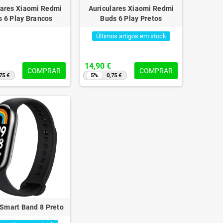
lares Xiaomi Redmi
Auriculares Xiaomi Redmi
 6 Play Brancos
Buds 6 Play Pretos
Últimos artigos em stock
14,90 €
COMPRAR
COMPRAR
75 €
5%
0,75 €
us Kaspersky Internet Security
5 dispositivos 1 ano
23,94 €
39,90 €
-40%
Smart Band 8 Preto