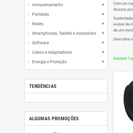
Com um com
Armazenamento
add
Nossos prod
Portáteis
add
Sustentada 
Redes
add
evoluir de 
de um movim
Smartphones, Tablets e Acessórios
add
Descubra o 
Software
add
Cabos e Adaptadores
add
Existem 7 p
Energia e Proteção
add
TENDÊNCIAS
ALGUMAS PROMOÇÕES