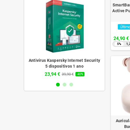
SmartBan
Active Pu
Últim
24,90 €
5%
1,
sky Plus 3
Antivírus Kaspersky Internet Security
Antivírus 
1 ano
5 dispositivos 1 ano
Dispo
23,94 €
62,64 
€
39,90 €
-43%
-40%
Auricu
Bu