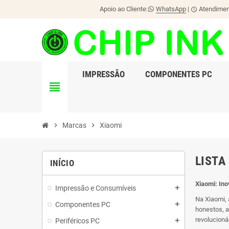
Apoio ao Cliente:
WhatsApp
|
Atendiment
schedule
IMPRESSÃO
COMPONENTES PC
view_headline
chevron_right
Marcas
chevron_right
Xiaomi
LISTA
INÍCIO
Xiaomi: In
Impressão e Consumíveis
add
Na Xiaomi, 
Componentes PC
add
honestos, a
revolucioná
Periféricos PC
add