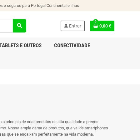
s e seguros para Portugal Continental e ilhas
0
search
person
Entrar
0,00 €
TABLETS E OUTROS
CONECTIVIDADE
o princípio de criar produtos de alta qualidade a preços
sumo. Nossa ampla gama de produtos, que vai de smartphones
rosas que se encaixam perfeitamente na vida moderna.