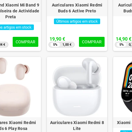
d Xiaomi Mi Band 9
Auriculares Xiaomi Redmi
Auricu
lseira de Actividade
Buds 6 Active Preto
Buds
Preta
Últimos artigos em stock
os artigos em stock
19,90 €
14,90 €
COMPRAR
COMPRAR
24 €
5%
1,00 €
5%
0,
Kaspersky Plus 10
Antivírus Kaspersky Plus 3
Antivír
sitivos 1 Ano
Dispositivo 1 ano
€
39,84 €
109,90 €
69,90 €
-43%
-43%
lares Xiaomi Redmi
Auriculares Xiaomi Redmi 8
Xiaomi 
ds 6 Play Rosa
Lite