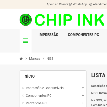
Apoio ao Cliente:
WhatsApp
|
Atendiment
schedule
IMPRESSÃO
COMPONENTES PC
view_headline
chevron_right
Marcas
chevron_right
NGS
LISTA
INÍCIO
Descrição 
Impressão e Consumíveis
add
NGS: Inova
Componentes PC
add
Na NGS, acr
Periféricos PC
add
Com mais de