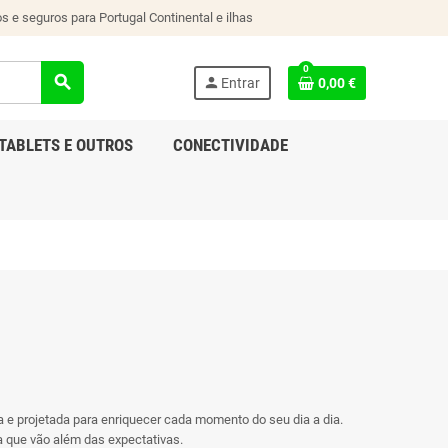
s e seguros para Portugal Continental e ilhas
0
search
person
Entrar
0,00 €
TABLETS E OUTROS
CONECTIVIDADE
 e projetada para enriquecer cada momento do seu dia a dia.
a que vão além das expectativas.