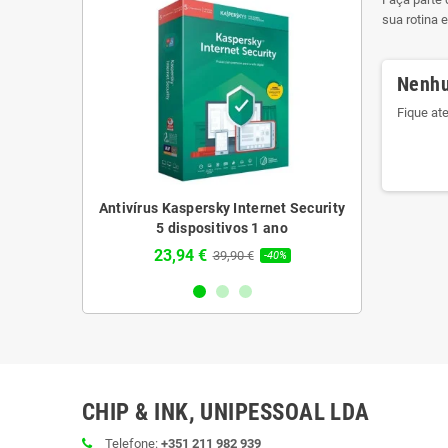
sua rotina 
Nenhu
Fique at
sky Plus 3
Antivírus Kaspersky Internet Security
Antivírus 
1 ano
5 dispositivos 1 ano
Dispo
23,94 €
62,64 
€
39,90 €
-43%
-40%
CHIP & INK, UNIPESSOAL LDA
Telefone:
+351 211 982 939