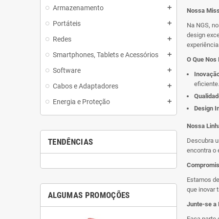
Armazenamento
add
Nossa Mis
Portáteis
add
Na NGS, no
design exce
Redes
add
experiênci
Smartphones, Tablets e Acessórios
add
O Que Nos
Software
add
Inovaçã
eficiente
Cabos e Adaptadores
add
Qualidad
Energia e Proteção
add
Design In
Nossa Linh
TENDÊNCIAS
Descubra um
encontra o e
Compromis
Estamos de
que inovar 
ALGUMAS PROMOÇÕES
Junte-se a
Faça parte