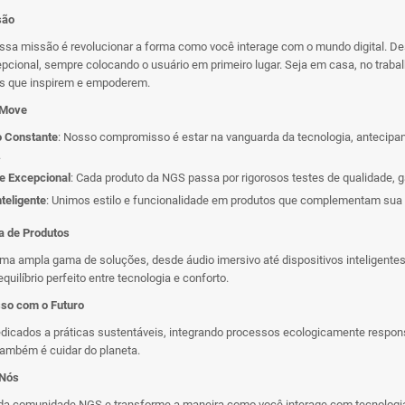
são
ssa missão é revolucionar a forma como você interage com o mundo digital. 
pcional, sempre colocando o usuário em primeiro lugar. Seja em casa, no traba
as que inspirem e empoderem.
 Move
o Constante
: Nosso compromisso é estar na vanguarda da tecnologia, antecipa
.
e Excepcional
: Cada produto da NGS passa por rigorosos testes de qualidade, g
teligente
: Unimos estilo e funcionalidade em produtos que complementam sua v
a de Produtos
a ampla gama de soluções, desde áudio imersivo até dispositivos inteligente
quilíbrio perfeito entre tecnologia e conforto.
so com o Futuro
dicados a práticas sustentáveis, integrando processos ecologicamente respo
também é cuidar do planeta.
 Nós
 da comunidade NGS e transforme a maneira como você interage com tecnologi