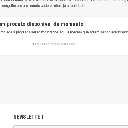
e mergulhe em um mundo onde o futuro já é realidade.
m produto disponível de momento
ento! Mais produtos serão mostrados aqui à medida que forem sendo adicionad
Kaspersky Plus 10
Antivírus Kaspersky Plus 3
Antivír
sitivos 1 Ano
Dispositivo 1 ano
€
39,84 €
109,90 €
69,90 €
-43%
-43%
NEWSLETTER