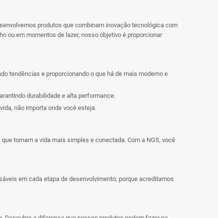
Desenvolvemos produtos que combinam inovação tecnológica com
lho ou em momentos de lazer, nosso objetivo é proporcionar
ndo tendências e proporcionando o que há de mais moderno e
arantindo durabilidade e alta performance.
ida, não importa onde você esteja.
s que tornam a vida mais simples e conectada. Com a NGS, você
nsáveis em cada etapa de desenvolvimento, porque acreditamos
a. Descubra a diferença que nossos produtos podem fazer na