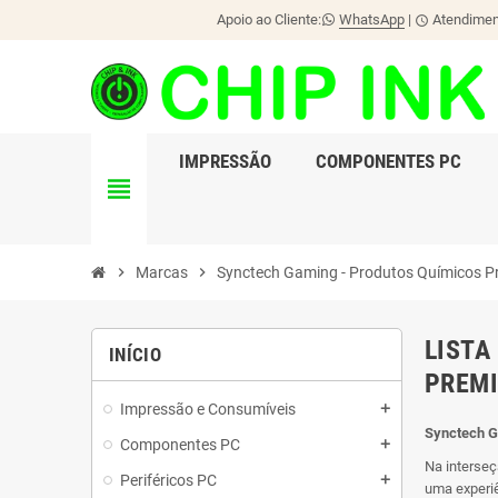
Apoio ao Cliente:
WhatsApp
|
Atendiment
schedule
IMPRESSÃO
COMPONENTES PC
view_headline
chevron_right
Marcas
chevron_right
Synctech Gaming - Produtos Químicos 
LISTA
INÍCIO
PREMI
Impressão e Consumíveis
add
Synctech G
Componentes PC
add
Na interseç
Periféricos PC
add
uma experiê