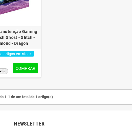
Manutenção Gaming
ch Ghost - Glitch -
mond - Dragon
os artigos em stock
Kaspersky Plus 10
Antivírus Kaspersky Plus 3
Antivír
sitivos 1 Ano
Dispositivo 1 ano
COMPRAR
50 €
€
39,84 €
109,90 €
69,90 €
-43%
-43%
o 1-1 de um total de 1 artigo(s)
NEWSLETTER