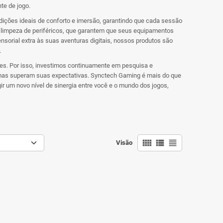
te de jogo.
ições ideais de conforto e imersão, garantindo que cada sessão
 limpeza de periféricos, que garantem que seus equipamentos
orial extra às suas aventuras digitais, nossos produtos são
.
hes. Por isso, investimos continuamente em pesquisa e
mas superam suas expectativas. Synctech Gaming é mais do que
r um novo nível de sinergia entre você e o mundo dos jogos,
view_comfy
view_list
view_headline
Visão