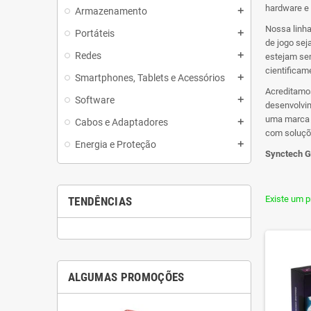
hardware e
Armazenamento
add
Nossa linha
Portáteis
add
de jogo sej
Redes
add
estejam sem
cientificam
Smartphones, Tablets e Acessórios
add
Acreditamos
Software
add
desenvolvi
uma marca –
Cabos e Adaptadores
add
com soluçõ
Energia e Proteção
add
Synctech G
Existe um p
TENDÊNCIAS
ALGUMAS PROMOÇÕES