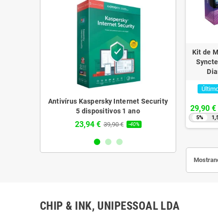
Kit de 
Syncte
Dia
Últim
sky Plus 3
Antivírus Kaspersky Internet Security
Antivírus 
29,90 €
1 ano
5 dispositivos 1 ano
Dispo
5%
1,
23,94 €
62,64 
€
39,90 €
-43%
-40%
Mostrand
CHIP & INK, UNIPESSOAL LDA